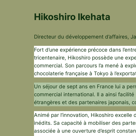
Hikoshiro Ikehata
Directeur du développement d’affaires, J
Fort d’une expérience précoce dans l’entre
tricentenaire, Hikoshiro possède une exp
commercial. Son parcours l’a mené à explo
chocolaterie française à Tokyo à l’exporta
Un séjour de sept ans en France lui a perm
commercial international. Il a ainsi facil
étrangères et des partenaires japonais, co
Animé par l’innovation, Hikoshiro excell
inédits. Sa capacité à mobiliser des parte
associée à une ouverture d’esprit constan