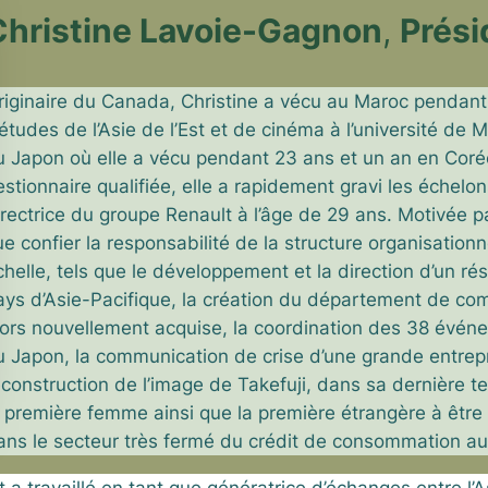
Christine Lavoie-Gagnon
,
Prési
riginaire du Canada, Christine a vécu au Maroc pendan
’études de l’Asie de
l’Est et de cinéma à l’université de
u Japon où elle a vécu pendant 23 ans
et un an en Coré
estionnaire qualifiée, elle a rapidement gravi les échelon
irectrice du groupe Renault à l’âge de 29 ans. Motivée p
ue confier la responsabilité de la structure organisation
chelle, tels que le développement et la direction d’un
ays
d’Asie-Pacifique, la création du département de c
lors nouvellement
acquise, la coordination des 38 évé
u Japon, la communication de
crise d’une grande entrep
econstruction de l’image de Takefuji, dans sa dernière
te
a première femme ainsi que la première étrangère à êt
ans le secteur très fermé du crédit de consommation au