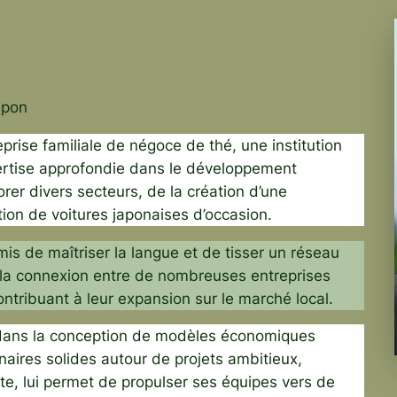
apon
prise familiale de négoce de thé, une institution
ertise approfondie dans le développement
rer divers secteurs, de la création d’une
tion de voitures japonaises d’occasion.
is de maîtriser la langue et de tisser un réseau
ité la connexion entre de nombreuses entreprises
ntribuant à leur expansion sur le marché local.
e dans la conception de modèles économiques
naires solides autour de projets ambitieux,
te, lui permet de propulser ses équipes vers de