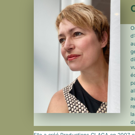
O
d
a
g
d
v
é
p
a
a
r
l
d