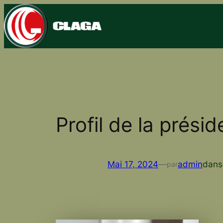
Aller
au
contenu
Profil de la prési
Mai 17, 2024
—
admin
dan
par