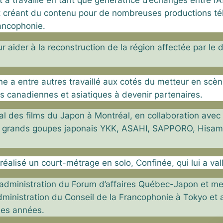
 travaillé en tant que génératrice d’échanges entre l’As
et créant du contenu pour de nombreuses productions té
rancophonie.
 aider à la reconstruction de la région affectée par le 
ne a entre autres travaillé aux cotés du metteur en sc
es canadiennes et asiatiques à devenir
partenaires.
val des films du Japon à Montréal, en
collaboration ave
s grands goupes japonais YKK, ASAHI, SAPPORO, Hisami
 réalisé un court-métrage en solo, Confinée, qui lui a v
d’administration du Forum d’affaires Québec-Japon et m
’administration du Conseil de la Francophonie à Tokyo et 
es années.