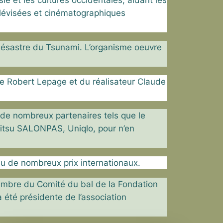
ie et les cultures occidentales, aidant
les
lévisées et
cinématographiques
désastre du
Tsunami. L’organisme oeuvre
ène Robert Lepage
et du réalisateur Claude
c de nombreux
partenaires tels que le
tsu SALONPAS, Uniqlo, pour n’en
allu de nombreux
prix internationaux.
embre du Comité du bal de la Fondation
a été présidente de l’association